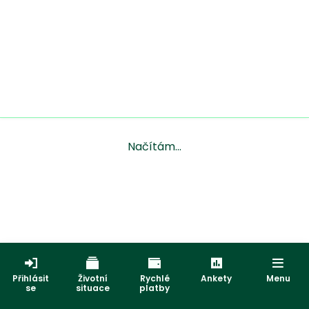
Načítám...
Přihlásit
Životní
Rychlé
Ankety
Menu
se
situace
platby